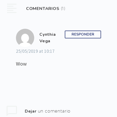
miró mi pintura
COMENTARIOS
(1)
firmada como M.
Izquierdo y exclamó
con fuerza estas
Cynthia
RESPONDER
palabras,
Vega
refiriéndose a mi
25/05/2019 at 10:17
obra como la única
que valía la pena de
Wow
entre todo el grupo.
Dejar
un comentario