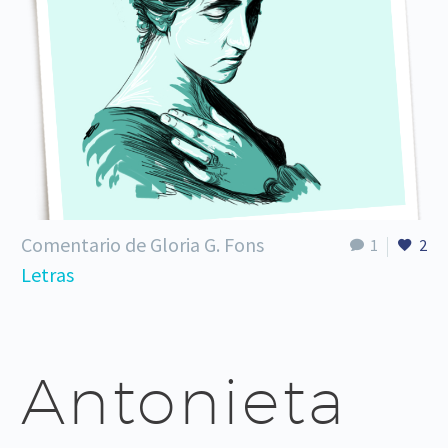
Comentario de Gloria G. Fons
1
2
Letras
Antonieta