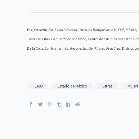
Paz, Octavio,
Sor Juana Inés dela Cruz o las Trampas de la fe
, FCE, México,
Trabulse, Elías,
La muerte de Sor Juana
, Centro de estudios de Historia
De la Cruz, Sor Juana Inés,
Respuesta a Sor Filotea de la Cruz
, Distribuc
1600
Estado de México
Letras
Mujere