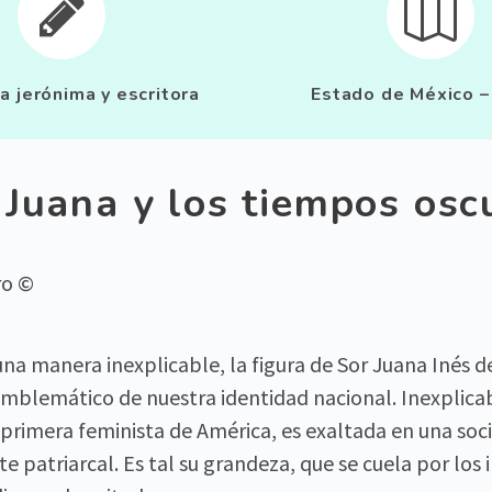




a jerónima y escritora
Estado de México 
 Juana y los tiempos osc
ro ©
na manera inexplicable, la figura de Sor Juana Inés de
mblemático de nuestra identidad nacional. Inexplica
a primera feminista de América, es exaltada en una so
atriarcal. Es tal su grandeza, que se cuela por los in