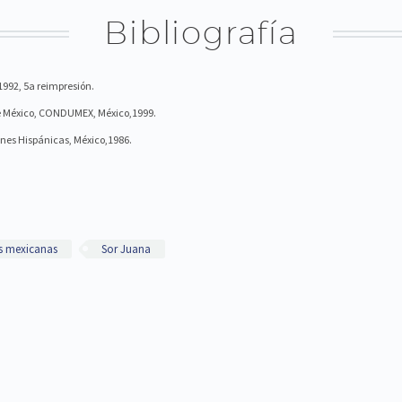
Bibliografía
 1992, 5a reimpresión.
 de México, CONDUMEX, México,1999.
iones Hispánicas, México,1986.
s mexicanas
Sor Juana