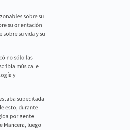
azonables sobre su
bre su orientación
sobre su vida y su
có no sólo las
cribía música, e
logía y
 estaba supeditada
 de esto, durante
gida por gente
de Mancera, luego