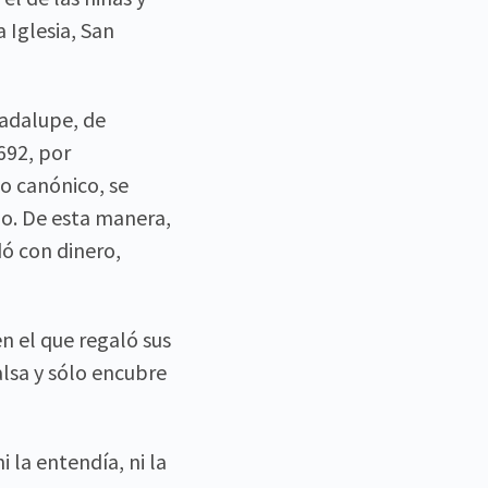
 Iglesia, San
uadalupe, de
692, por
o canónico, se
do. De esta manera,
dó con dinero,
n el que regaló sus
alsa y sólo encubre
i la entendía, ni la