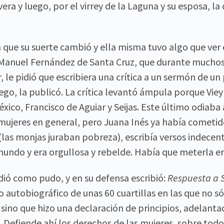
vera y luego, por el virrey de la Laguna y su esposa, l
n que su suerte cambió y ella misma tuvo algo que ver 
Manuel Fernández de Santa Cruz, que durante muchos
 le pidió que escribiera una crítica a un sermón de u
ego, la publicó. La crítica levantó ámpula porque Vie
xico, Francisco de Aguiar y Seijas. Este último odiaba
 mujeres en general, pero Juana Inés ya había comet
 (las monjas juraban pobreza), escribía versos indece
undo y era orgullosa y rebelde. Había que meterla en
dió como pudo, y en su defensa escribió:
Respuesta a S
autobiográfico de unas 60 cuartillas en las que no s
, sino que hizo una declaración de principios, adelant
 Defiende ahí los derechos de las mujeres, sobre todo 