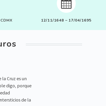


– CDMX
12/11/1648 – 17/04/1695
uros
 la Cruz es un
ble digo, porque
ciedad
tersticios de la