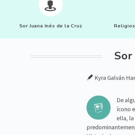


Sor Juana Inés de la Cruz
Religios
Sor
Kyra Galván Ha
De algu


ícono e
ella, l
predominantemente p