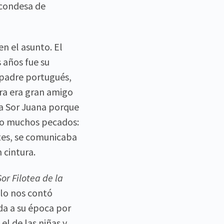
a condesa de
en el asunto. El
 años fue su
n padre portugués,
yra era gran amigo
 a Sor Juana porque
ido muchos pecados:
ntes, se comunicaba
 cintura.
or Filotea de la
ólo nos contó
ada a su época por
el de las niñas y