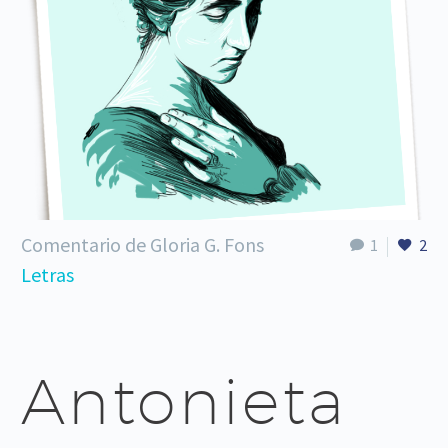
Comentario de Gloria G. Fons
1
2
Letras
Antonieta