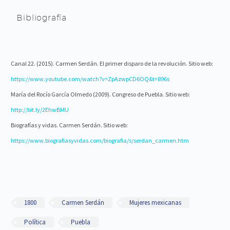
Bibliografía
Canal 22. (2015). Carmen Serdán. El primer disparo de la revolución. Sitio web:
https://www.youtube.com/watch?v=ZpAzwpCD6OQ&t=896s
María del Rocío García Olmedo (2009). Congreso de Puebla. Sitio web:
http://bit.ly/2EhwBMU
Biografías y vidas. Carmen Serdán. Sitio web:
https://www.biografiasyvidas.com/biografia/s/serdan_carmen.htm
1800
Carmen Serdán
Mujeres mexicanas
Política
Puebla