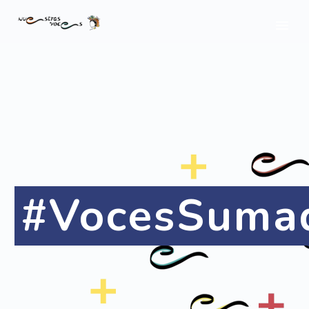
#VocesSuma