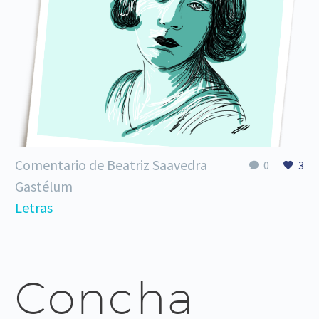
Comentario de Beatriz Saavedra
0
3
Gastélum
Letras
Concha