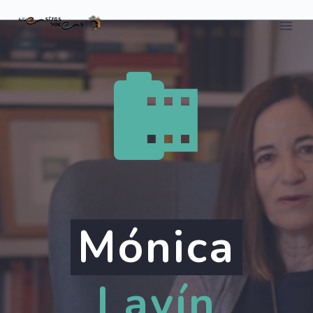


Mónica
Lavín