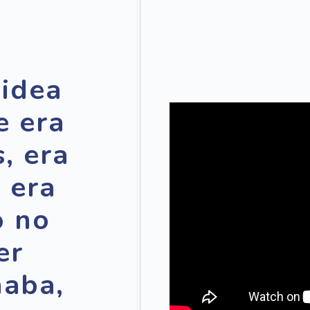
 idea
e era
, era
 era
o no
er
ñaba,