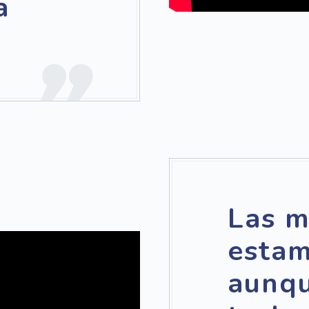
a
Las m
estam
aunqu