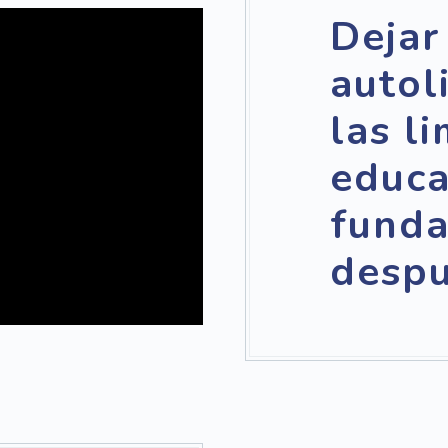
Dejar
autol
las l
educa
funda
despu