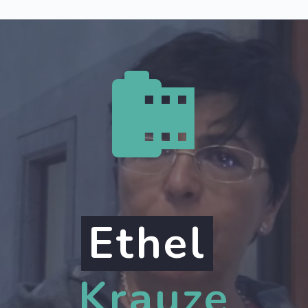


Ethel
Krauze