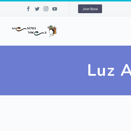
Join Now
Luz A