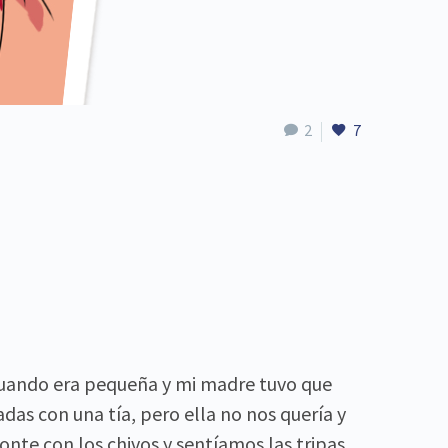
2
7
 cuando era pequeña y mi madre tuvo que
as con una tía, pero ella no nos quería y
nte con los chivos y sentíamos las tripas