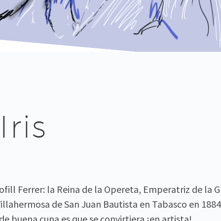
ris
fill Ferrer: la Reina de la Opereta, Emperatriz de la G
 Villahermosa de San Juan Bautista en Tabasco en 188
de buena cuna es que se convirtiera ¡en artista!