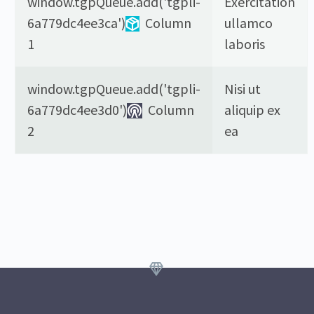
window.tgpQueue.add('tgpli-
Exercitation
6a779dc4ee3ca')
Column
ullamco
1
laboris
window.tgpQueue.add('tgpli-
Nisi ut
6a779dc4ee3d0')
Column
aliquip ex
2
ea

