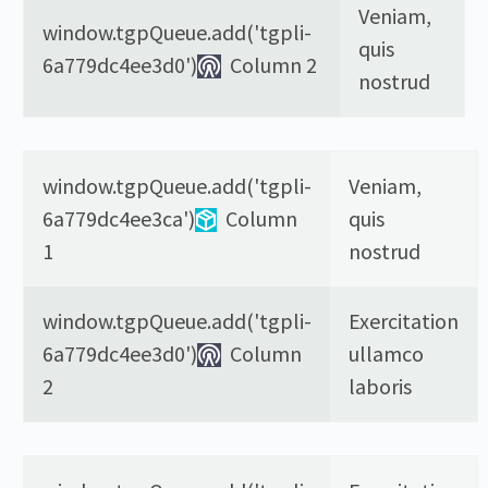
Veniam,
window.tgpQueue.add('tgpli-
quis
6a779dc4ee3d0')
Column 2
nostrud
window.tgpQueue.add('tgpli-
Veniam,
6a779dc4ee3ca')
Column
quis
1
nostrud
window.tgpQueue.add('tgpli-
Exercitation
6a779dc4ee3d0')
Column
ullamco
2
laboris