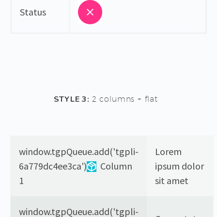
Status
STYLE 3:
2 columns + flat
window.tgpQueue.add('tgpli-
Lorem
6a779dc4ee3ca')
Column
ipsum dolor
1
sit amet
window.tgpQueue.add('tgpli-