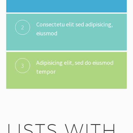
Consectetu elit sed adipisicing,
2
eiusmod
Adipisicing elit, sed do eiusmod
3
tempor
LISTS WITH