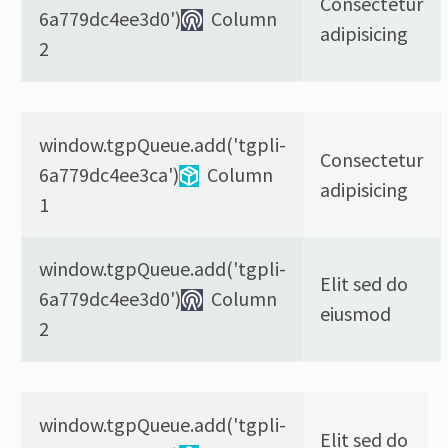
Consectetur
6a779dc4ee3d0')
Column
adipisicing
2
window.tgpQueue.add('tgpli-
Consectetur
6a779dc4ee3ca')
Column
adipisicing
1
window.tgpQueue.add('tgpli-
Elit sed do
6a779dc4ee3d0')
Column
eiusmod
2
window.tgpQueue.add('tgpli-
Elit sed do