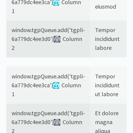
6a779dc4ee3ca')
Column
eiusmod
1
window.tgpQueue.add('tgpli-
Tempor
6a779dc4ee3d0')
Column
incididunt
2
labore
window.tgpQueue.add('tgpli-
Tempor
6a779dc4ee3ca')
Column
incididunt
1
ut labore
window.tgpQueue.add('tgpli-
Et dolore
6a779dc4ee3d0')
Column
magna
2
aliqua