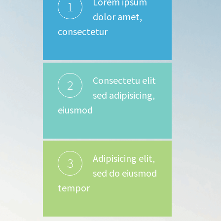
Lorem ipsum
1
dolor amet,
consectetur
Consectetu elit
2
sed adipisicing,
eiusmod
Adipisicing elit,
3
sed do eiusmod
tempor