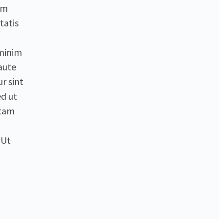
em
tatis
 minim
aute
r sint
ed ut
otam
 Ut