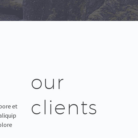
our
clients
bore et
aliquip
olore