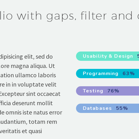
lio with gaps, filter and 
pisicing elit, sed do
Usability & Design
lore magna aliqua. Ut
Programming
63%
ation ullamco laboris
re in in voluptate velit
Testing
76%
 Excepteur sint occaecat
ficia deserunt mollit
Databases
55%
de omnis iste natus error
audantium, totam rem
eritatis et quasi