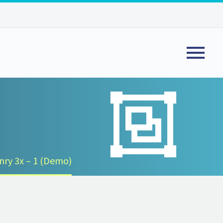


nry 3x – 1 (Demo)