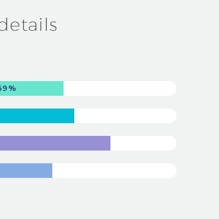
details
59%