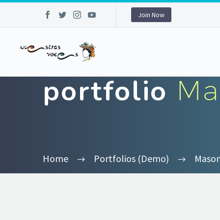
Join Now
portfolio
Ma
Home
Portfolios (Demo)
Mason