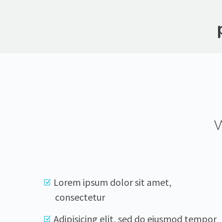
Lorem ipsum dolor sit amet,
consectetur
Adipisicing elit, sed do eiusmod tempor