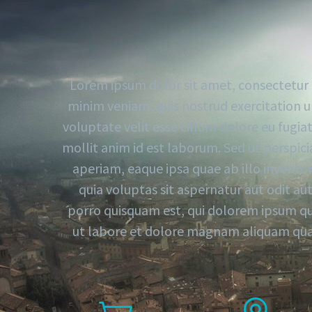
Lorem ipsum dolor sit amet, consectetur a
minim veniam, quis nostrud exercitation ul
voluptate velit esse cillum dolore eu fugia
mollit anim id est laborum. Sed ut perspi
aperiam, eaque ipsa quae ab illo invento
quia voluptas sit aspernatur aut odit a
porro quisquam est, qui dolorem ipsum qui
ut labore et dolore magnam aliquam quae