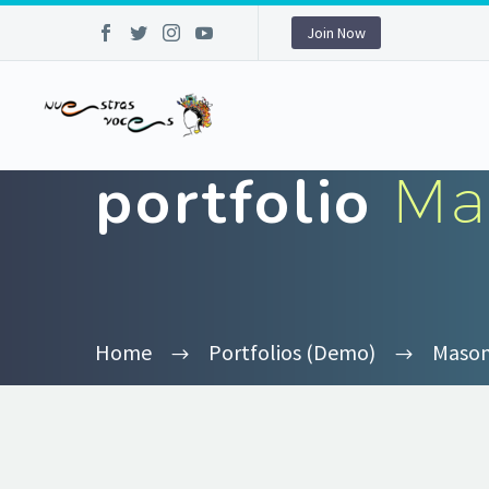
Join Now
portfolio
Ma
Home
Portfolios (Demo)
Mason