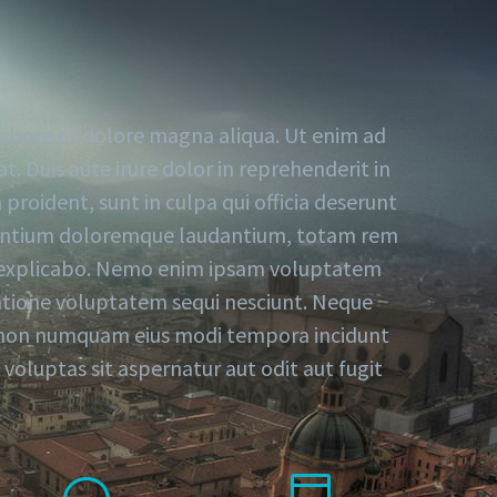
 labore et dolore magna aliqua. Ut enim ad
. Duis aute irure dolor in reprehenderit in
proident, sunt in culpa qui officia deserunt
cusantium doloremque laudantium, totam rem
unt explicabo. Nemo enim ipsam voluptatem
ratione voluptatem sequi nesciunt. Neque
uia non numquam eius modi tempora incidunt
luptas sit aspernatur aut odit aut fugit