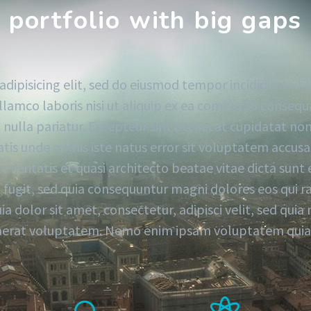
portfolio with big gaps
dipisicing elit, sed do eiusmod tempor incididunt ut
lamco laboris nisi ut aliquip ex ea commodo consequat
t nulla pariatur. Excepteur sint occaecat cupidatat non 
ciatis unde omnis iste natus error sit voluptatem ac
re veritatis et quasi architecto beatae vitae dicta s
ut fugit, sed quia consequuntur magni dolores eos qui 
a dolor sit amet, consectetur, adipisci velit, sed q
rat voluptatem. Nemo enim ipsam voluptatem quia vo