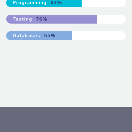
Programming
63%
Testing
76%
Databases
55%