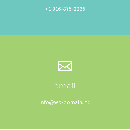
+1 916-875-2235


email
info@wp-domain.ltd