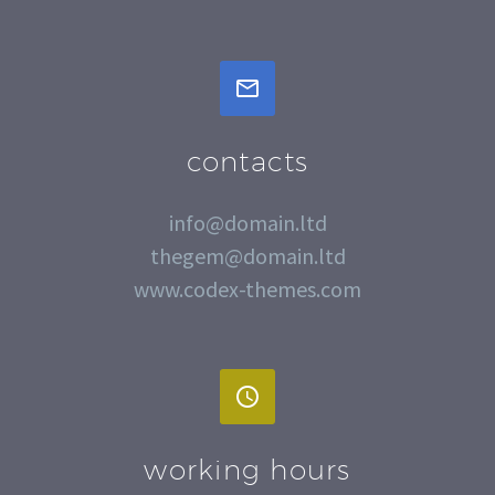


contacts
info@domain.ltd
thegem@domain.ltd
www.codex-themes.com


working hours