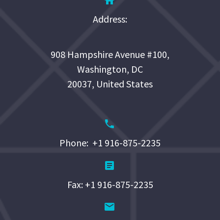


Address:
908 Hampshire Avenue #100,
Washington, DC
20037, United States


Phone: +1 916-875-2235


Fax: +1 916-875-2235

