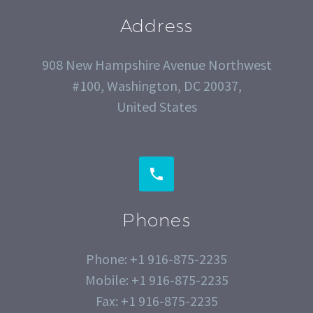
Address
908 New Hampshire Avenue Northwest
#100, Washington, DC 20037,
United States


Phones
Phone: +1 916-875-2235
Mobile: +1 916-875-2235
Fax: +1 916-875-2235