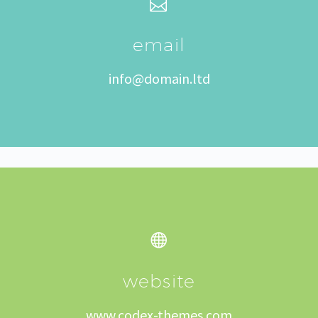


email
info@domain.ltd


website
www.codex-themes.com