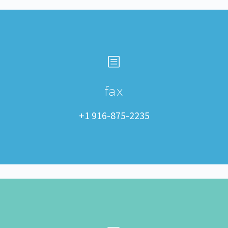
b
b
fax
+1 916-875-2235