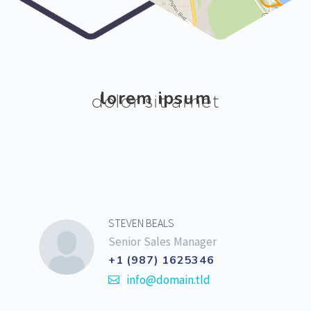
lorem ipsum
dolor sit amet
STEVEN BEALS
Senior Sales Manager
+1 (987) 1625346
info@domain.tld