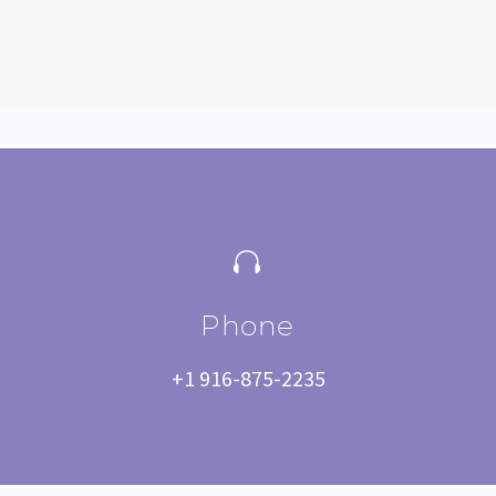


Phone
+1 916-875-2235