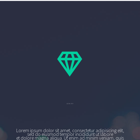


AD BLOCK
Lorem ipsum dolor sit amet, consectetur adipisicing elit,
sed do eiusmod tempor incididunt ut labore
et dolore magna aliqua. Ut enim ad minim veniam, quis