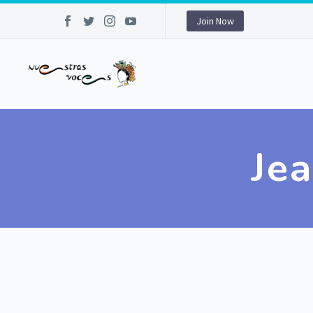
Join Now
Je