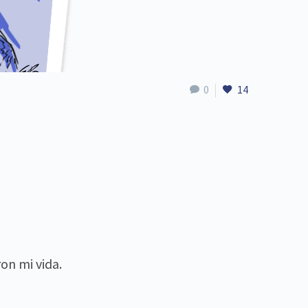
0
14
on mi vida.